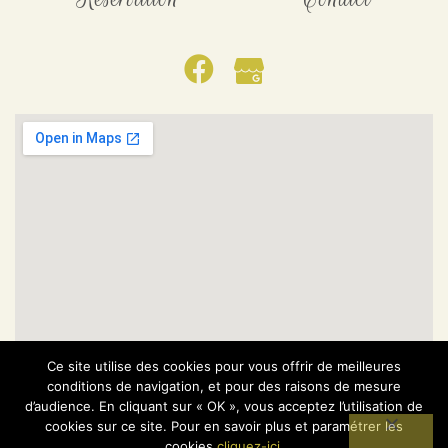
Ce site utilise des cookies pour vous offrir de meilleures
Plan du site
Mentions légales et Politique de confidentialité
conditions de navigation, et pour des raisons de mesure
Formulaire de contact
Réservation
d’audience. En cliquant sur « OK », vous acceptez l’utilisation de
cookies sur ce site. Pour en savoir plus et paramétrer les
cookies
cliquez-ici
.