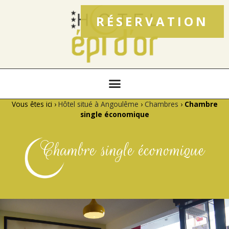
RÉSERVATION
Vous êtes ici ›
Hôtel situé à Angoulême
›
Chambres
›
Chambre
single économique
Chambre single économique